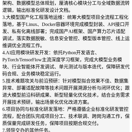
架构、数据模型总体规划，厘清核心模块分工与全域数据流转
逻辑，输出标准化研发设计文档。
3.大模型国产化工程落地运维：统筹大模型项目全流程工程化
落地，基于Linux、Docker容器环境完成模型封装、API接口开
发、私有化离线部署；完成国产AI框架、国产算力芯片适配
调试，落实数据脱敏、信息安全管控、模型版本管控、线上运
维调优全流程工作。
4.AI应用模块研发开发：依托Python开发语言、
PyTorch/TensorFlow主流深度学习框架，完成大模型业务模
块、行业智能体开发调试、单元测试与版本迭代，保障研发代
码合规、业务模块稳定运行。
5.技术难题攻关与前沿预研：针对模型拟合效果不佳、数据集
异常、部署适配故障等技术问题开展溯源分析与闭环优化；跟
进大模型前沿科研成果、新型轻量化优化技术，结合业务需求
开展技术预研，输出场景化优化改进方案。
6.项目协同与标准化研发落地：严格遵循企业标准化研发管控
流程，配合团队完成项目分工、技术联调、跨岗沟通工作，保
质保量完成研发任务，保障项目按期合规交付。
7.领导交办的其他任务。