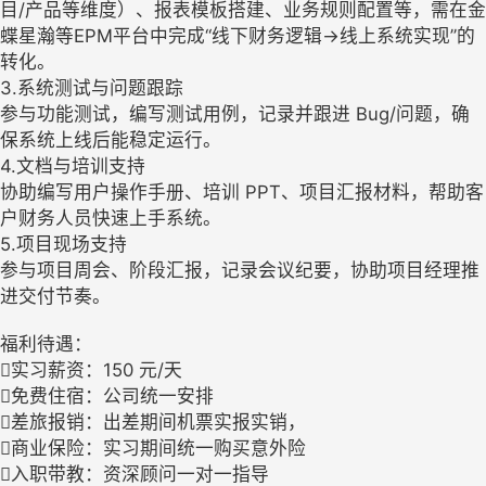
目/产品等维度）、报表模板搭建、业务规则配置等，需在金
蝶星瀚等EPM平台中完成“线下财务逻辑→线上系统实现”的
转化。
3.系统测试与问题跟踪
参与功能测试，编写测试用例，记录并跟进 Bug/问题，确
保系统上线后能稳定运行。
4.文档与培训支持
协助编写用户操作手册、培训 PPT、项目汇报材料，帮助客
户财务人员快速上手系统。
5.项目现场支持
参与项目周会、阶段汇报，记录会议纪要，协助项目经理推
进交付节奏。
福利待遇：
实习薪资：150 元/天
免费住宿：公司统一安排
差旅报销：出差期间机票实报实销，
商业保险：实习期间统一购买意外险
入职带教：资深顾问一对一指导