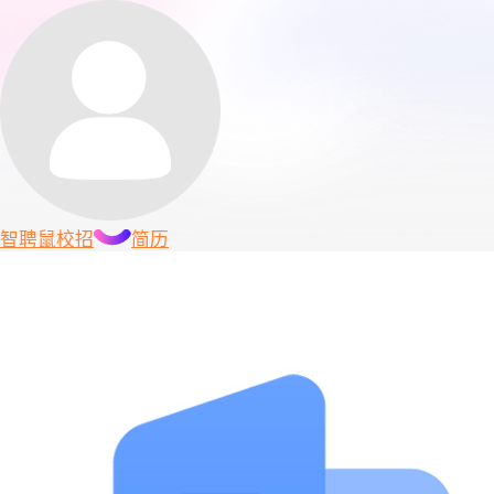
智聘鼠
校招
简历