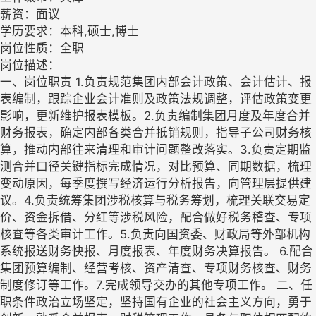
薪资：面议
学历要求：本科,硕士,博士
岗位性质：全职
岗位描述：
一、岗位职责 1.负责规范集团内部会计政策、会计估计、报
表编制，跟踪企业会计准则及政策法规调整，评估政策变更
影响，更新维护报表模板。2.负责编制集团月度及年度合并
财务报表，确定内部各类合并抵销规则，指导子公司财务核
算，推动内部往来清理和审计问题整改落实。3.负责定期监
测合并口径关键指标完成情况，对比预算、同期数据，梳理
变动原因，每季度撰写经济运行分析报告，向管理层提供建
议。4.负责统筹集团涉税核算与税务筹划，梳理关联交易定
价、资金拆借、分红等涉税风险，配合做好税务稽查、专项
核查等各类审计工作。5.负责向国资委、财政局等外部机构
系统报送财务快报、月度报表、年度财务决算报告。 6.配合
集团预算编制、经营考核、资产清查、专项财务核查、财务
制度修订等工作。7.完成领导交办的其他专项工作。 二、任
职条件政治立场坚定，坚持国有企业的社会主义方向，勇于