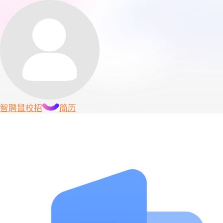
智聘鼠
校招
简历