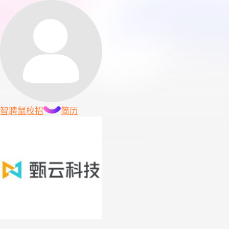
智聘鼠
校招
简历