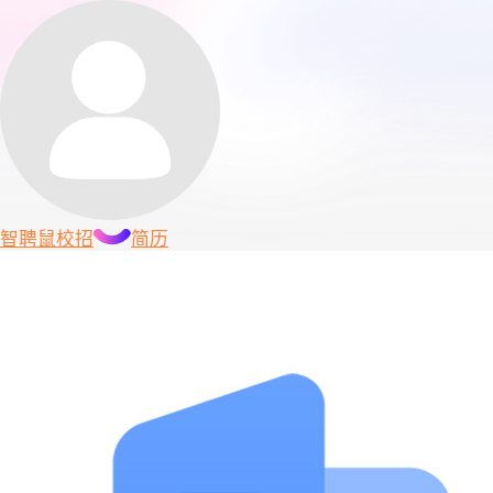
智聘鼠
校招
简历