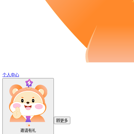
个人中心
更多
邀请有礼