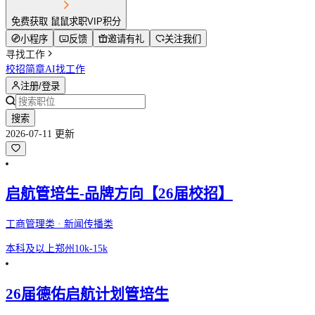
免费获取 鼠鼠求职VIP积分
小程序
反馈
邀请有礼
关注我们
寻找工作
校招简章
AI找工作
注册/登录
搜索
2026-07-11 更新
启航管培生-品牌方向【26届校招】
工商管理类 · 新闻传播类
本科及以上
郑州
10k-15k
26届德佑启航计划管培生