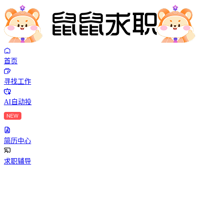
首页
寻找工作
AI自动投
简历中心
求职辅导