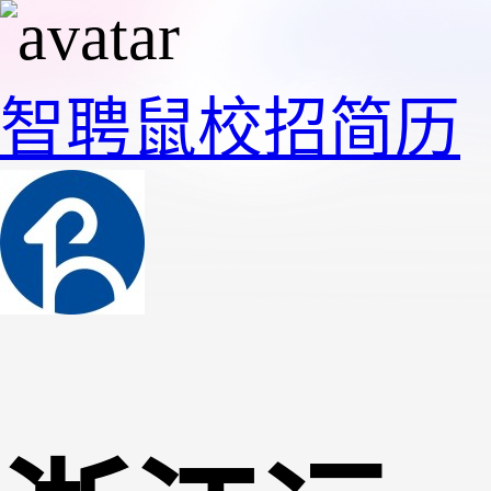
智聘鼠
校招
简历