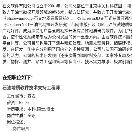
石文软件有限公司成立于2001年，公司总部位于北京中关村科技园， 
致力于油气勘探开发领域的新技术、新方法研究，并致力于开发油气勘探开发
《Sharewinmodle-石文地质建模系统》、《Sharewin3D交互式叁
《GxplorerNET－油气勘探开发研究平台网络版》及《iMap油气
广泛好评，成为深受用户喜爱的勘探开发综合性地质研究软件，为用户
合，使个性化系统定制成为公司发展的另一重要方向。主要软件技术服
平台》等。公司目前也展开了测井精细处理、地震处理解释、储层建模
发，在研发工作中充分利用了国内外的多种资源，公司与法国石油研究
新的活力。公司的技术研发项目还多次得到国家科技部、国家外专局及在
质、物探、测井、钻井工程和管理等多专业、技术实力雄厚、极富创新
在招职位如下：
石油地质软件技术支持工程师
工作城市：西安
薪资：5k-7k
学历要求：本科,硕士,博士
岗位性质：全职
岗位描述：
岗位职责：