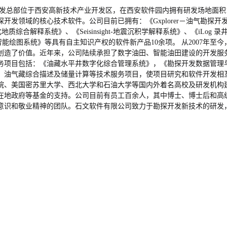
研发总部位于西安高新技术产业开发区，在西安软件园内拥有研发场地面积
领域的核心技术软件。公司目前已拥有：《Gxplorer－油气勘探开发地
维可视化地质综合解释系统》、《Seisinsight-地震沉积学解释系统》、《iL
藏地质智能绘图系统》等具有自主知识产权的软件新产品10余项。 从200
创造了价值。近年来，公司陆续承担了数字油田、智能油田建设的开发服
务项目包括：《油藏水平井数字化综合管理系统》，《勘探开发数据管理
、油气藏综合描述及储量计算等技术服务项目，使项目研究和软件开发相
院、美国密苏里大学、西北大学和石油大学等国内外着名高校及研发机构
地政府等基金的支持。公司目前有员工百余人，其中博士、博士后和高级
意识和敬业精神的团队。石文软件有限公司致力于勘探开发新技术的研发