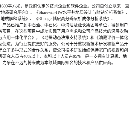
1600平方米，是政府认定的技术企业和软件企业。公司自创立以来一直
质研究平台》、《Sharewin-HW水平井地质设计与随钻分析系统》、
og 录井地质解释系统》、《RImage 储层高分辨层析成像分析系统》、
7年至今，产品已推广到中石油、中石化、中海油及延长集团等单位，得到用户
务项目，在这些项目中成功实现了用户需求和公司产品技术的深层次融
与应用一体化平台》，《勘探动态决策支持系统》和《油藏评价一体化
互促进，为行业提供更好的服务。公司十分重视新技术研发和新产品开
建立了多种形式的合作关系，使公司技术研发始终保持宽广的视野和创
研究人员占40%以上，本科以上人员占95%。是一支拥有计算机、地
，力争在不远的将来成为本领域国际知名的技术和产品供应商。