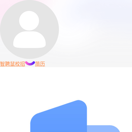
智聘鼠
校招
简历