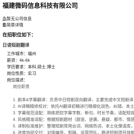
福建微码信息科技有限公司
暂无公司信息
简章详情
在招职位如下：
日语短剧翻译
工作城市：福州
薪资：4k-6k
学历要求：本科,硕士,博士
岗位性质：实习
岗位描述：
岗位职责
1. 剧本&字幕翻译：负责中日短剧双向翻译，主要完成中文短
2. AI译稿精修校对：依托AI翻译初稿进行精细化润色、纠错
3. 字幕规范适配：熟练把控字幕字数、断句、时长节奏，适配
4. 风格精准适配：根据短剧题材（甜宠、逆袭、悬疑、都市、
5. 译制标准维护：整理短剧常用台词、网络热词、本土化俚语
6. 进度协同交付：对接编导、剪辑、运营团队，跟进短剧项目