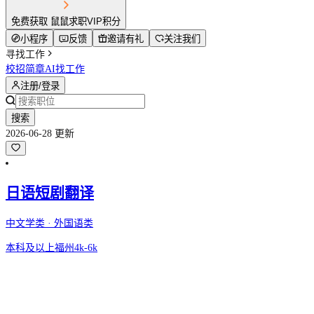
免费获取 鼠鼠求职VIP积分
小程序
反馈
邀请有礼
关注我们
寻找工作
校招简章
AI找工作
注册/登录
搜索
2026-06-28 更新
日语短剧翻译
中文学类 · 外国语类
本科及以上
福州
4k-6k