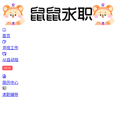
首页
寻找工作
AI自动投
简历中心
求职辅导