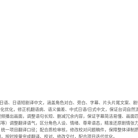
剧译日语、日语短剧译中文，涵盖角色对白、旁白、字幕、片头片尾文案、
、本土化优化，修正机翻语病、语义偏差、中式日语/日式中文，保证台词自
短视频播出画面，调整语句长短、删减冗余内容，保证字幕简洁易懂、画面
情感等）调整翻译语气，区分角色人设、情绪、尊卑语态，精准还原剧情张
库，统一项目翻译口径；配合质检审核，修改校对问题稿件，保障整体译制
排期，按时按量完成翻译、校对、修改交付，配合项目迭代优化。