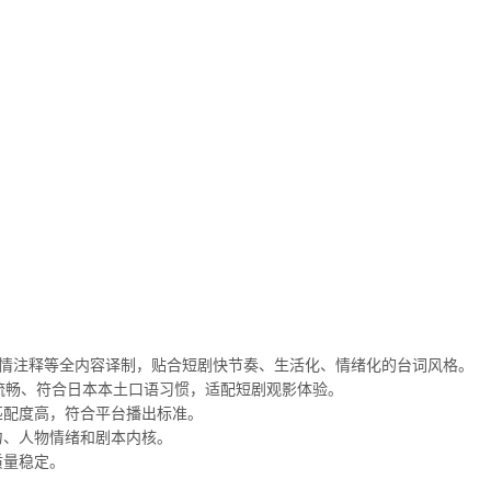
剧情注释等全内容译制，贴合短剧快节奏、生活化、情绪化的台词风格。
然流畅、符合日本本土口语习惯，适配短剧观影体验。
匹配度高，符合平台播出标准。
力、人物情绪和剧本内核。
质量稳定。