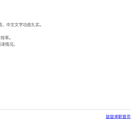
题，中文文字功底扎实。
作效率。
错译情况。
鼠鼠求职首页