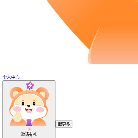
个人中心
更多
邀请有礼