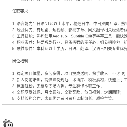
任职要求
1. 语言能力：日语N1及以上水平，精通日中、中日双向互译
2. 经验优先：有短剧、短视频、影视字幕、网文翻译相关经验
3. 工具技能：熟练使用Aegisub、Subtitle Edit等字
4. 职业素养：热爱短剧行业，具备极强的责任心、细节把控力
5. 硬性条件：本科及以上学历，日语、翻译、汉语言相关专业
岗位福利
1. 稳定项目体量，多劳多得，项目提成透明，熟手收入上不封顶
2. 新人岗前培训，提供译制规范、术语库、模板素材，快速上手
3. 氛围轻松，无复杂职场内耗，专注翻译本职工作；
4. 全职享受社保、月度绩效、全勤奖励、节日福利、定期团建；
5. 支持长期合作，表现优异者可晋升译制组长、质检主管。