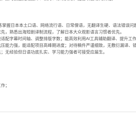
，熟练掌握日本本土口语、网络流行语、日常俚语，无翻译生硬、语法错误问
者优先，熟悉出海短剧译制流程，了解日本大众观影语言习惯者优先。
幕工具，能快速适配字幕时间轴、调整排版字数；能高效利用AI工具辅助翻译、提升工
，抗压能力强，能适配项目高峰期进度；对待稿件严谨细致，无敷衍漏译、
优先；无经验但日语功底扎实、学习能力强者可接受应届生。
；
工作；