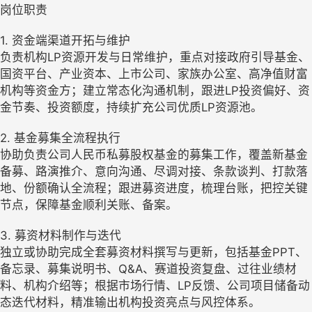
岗位职责
1. 资金端渠道开拓与维护
负责机构LP资源开发与日常维护，重点对接政府引导基金、
国资平台、产业资本、上市公司、家族办公室、高净值财富
机构等资金方；建立常态化沟通机制，跟进LP投资偏好、资
金节奏、投资额度，持续扩充公司优质LP资源池。
2. 基金募集全流程执行
协助负责公司人民币私募股权基金的募集工作，覆盖新基金
备募、路演推介、意向沟通、尽调对接、条款谈判、打款落
地、份额确认全流程；跟进募资进度，梳理台账，把控关键
节点，保障基金顺利关账、备案。
3. 募资材料制作与迭代
独立或协助完成全套募资材料撰写与更新，包括基金PPT、
备忘录、募集说明书、Q&A、赛道投资复盘、过往业绩材
料、机构介绍等；根据市场行情、LP反馈、公司项目储备动
态迭代材料，精准输出机构投资亮点与风控体系。