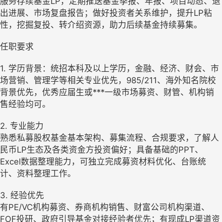
服务存续基金LP，定期推送基金季报、年报、项目动态、退
出进展、市场复盘报告；做好投资者关系维护，提升LP粘
性，挖掘复投、转介绍资源，助力后续基金持续募集。
任职要求
1. 学历背景：统招本科及以上学历，金融、经济、财会、市
场营销、管理学等相关专业优先，985/211、海外知名院校
背景优先，优秀应届生或***一级市场募资、财管、机构销
售经验均可。
2. 专业能力
熟悉私募股权基金基本架构、募集流程、合规要求，了解人
民币LP生态及各类资金方投资偏好；具备基础的PPT、
Excel数据整理能力，可独立完成募资材料优化、台账统
计、资料整理工作。
3. 经验优先
有PE/VC机构募资、券商机构销售、财富公司机构渠道、
FOF投研、政府引导基金对接经验者优先；有现成LP渠道资