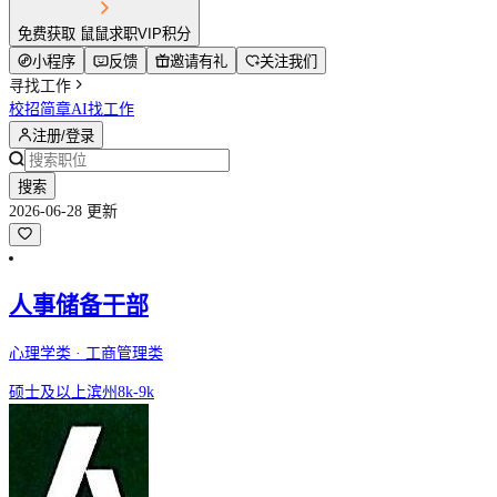
免费获取 鼠鼠求职VIP积分
小程序
反馈
邀请有礼
关注我们
寻找工作
校招简章
AI找工作
注册/登录
搜索
2026-06-28 更新
人事储备干部
心理学类 · 工商管理类
硕士及以上
滨州
8k-9k