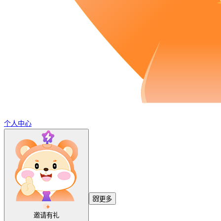
个人中心
更多
邀请有礼