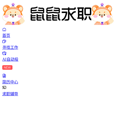
首页
寻找工作
AI自动投
简历中心
求职辅导