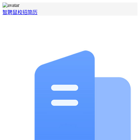
智聘鼠
校招
简历