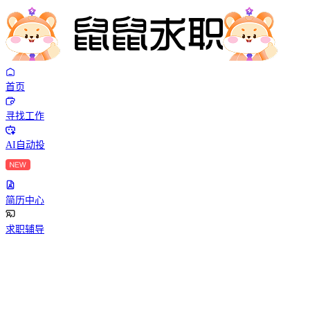
首页
寻找工作
AI自动投
简历中心
求职辅导