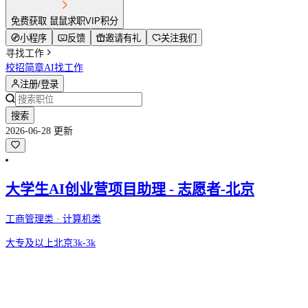
免费获取 鼠鼠求职VIP积分
小程序
反馈
邀请有礼
关注我们
寻找工作
校招简章
AI找工作
注册/登录
搜索
2026-06-28 更新
大学生AI创业营项目助理 - 志愿者-北京
工商管理类 · 计算机类
大专及以上
北京
3k-3k