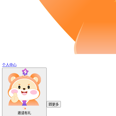
个人中心
更多
邀请有礼