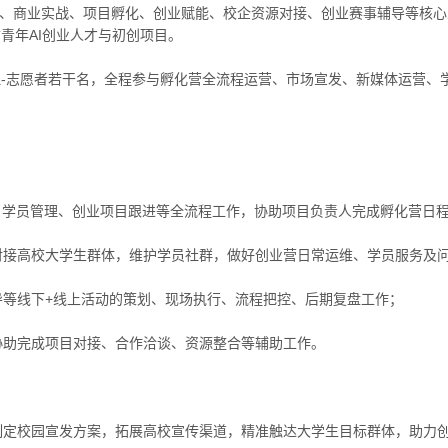
业、商业实战、项目孵化、创业赋能、校企资源对接、创业赛事辅导等核心
青年AI创业人才与初创项目。
-志愿者若干名，全程参与孵化营全流程运营、市场宣发、新媒体运营、学
落地、学员管理、创业项目跟进等全流程工作，协助项目负责人完成孵化营
，对接高校大学生群体，维护学员社群，做好创业营日常运维、学员服务及
导等线下+线上活动的策划、现场执行、流程把控、后期复盘工作；
，协助完成项目对接、合作洽谈、资源整合等辅助工作。
，制定校园宣发方案，拓展高校宣传渠道，精准触达大学生目标群体，助力