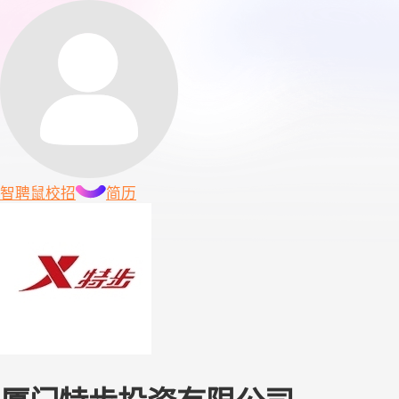
智聘鼠
校招
简历