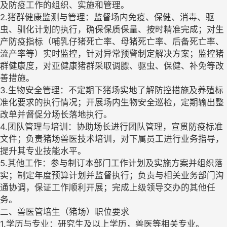
及防疫工作的组织、实施和管理。
2.猪群健康监测与管理：监督场内免疫、保健、消毒、驱
虫、驯化计划的执行，确保保质保量、按时精准完成；对生
产防疫指标（哺乳仔猪死亡率、母猪死亡率、后备死亡率、
流产率等）实时监控，针对异常预警制定解决方案；监控猪
群健康度，对亚健康猪群采取调膘、驱虫、保健、补免等改
善措施。
3.生物安全管理：不定期下猪场实地了解防控措施及养殖标
准化要求的执行情况；开展场内生物安全巡检，定期输出整
改单并督促分场长落地执行。
4.团队管理与培训：协助场长进行团队管理，宣贯防疫标准
文件；负责猪场兽医技术培训，对下属员工进行业务指导，
提升其专业技能水平。
5.其他工作：参与制订本部门工作计划及实施方案并组织落
实；制定年度预算计划并监督执行；负责与相关业务部门沟
通协调，保证工作顺利开展；完成上级领导交办的其他任
务。
二、兽医管培生（猪场）职位要求
1.学历与专业：研究生及以上学历，兽医等相关专业。