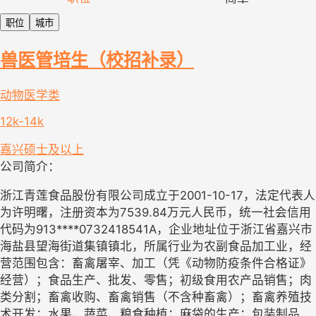
职位
城市
兽医管培生（校招补录）
动物医学类
12k-14k
嘉兴
硕士及以上
公司简介：
浙江青莲食品股份有限公司成立于2001-10-17，法定代表人
为许明曙，注册资本为7539.84万元人民币，统一社会信用
代码为913****0732418541A，企业地址位于浙江省嘉兴市
海盐县望海街道集镇镇北，所属行业为农副食品加工业，经
营范围包含：畜禽屠宰、加工（凭《动物防疫条件合格证》
经营）；食品生产、批发、零售；初级食用农产品销售；肉
类分割；畜禽收购、畜禽销售（不含种畜禽）；畜禽养殖技
术开发；水果、蔬菜、粮食种植；麻袋的生产；包装制品