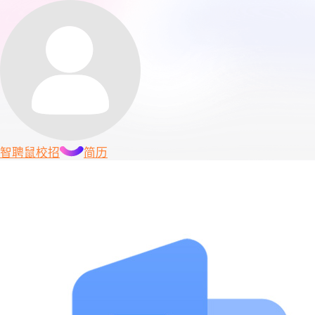
智聘鼠
校招
简历