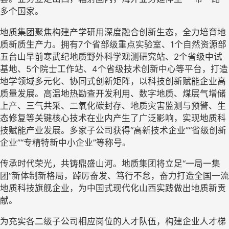
多个国家。
地质集团聚焦构建产学研用深度融合创新生态，全力培育地
质新质生产力。拥有7个省部级重点实验室、1个自然资源部
五台山早前寒武纪地质野外科学观测研究站、2个省级中试
基地、5个院士工作站、4个省级技术创新中心等平台，打造
地学领域多元化、协同式创新矩阵，以科技创新赋能企业高
质量发展。高温地热勘查开发利用、数字地质、煤层气增储
上产、三气共采、二氧化碳封存、地质灾害监测与预警、生
态修复等关键核心技术在业内产生了广泛影响，实现地质科
技赋能产业发展。多家子公司获得“高新技术企业”“省级创新
企业”“专精特新中小企业”等称号。
传承时代荣光，共铸鼎盛山河。地质集团将立足“一局一集
团”新体制新格局，踔厉奋发、笃行不怠，奋力打造全国一流
地质科技旗舰企业，为中国式现代化山西实践做出地质新贡
献。
为充实各二级子公司相应岗位的人才队伍，构建企业人才梯