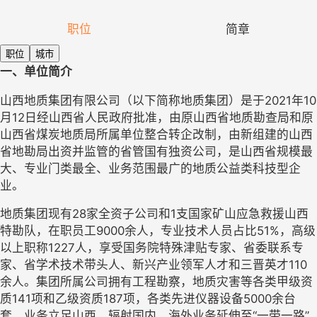
职位
简章
职位
城市
一、单位简介
山西地质集团有限公司（以下简称地质集团）是于2021年10
月12日经山西省人民政府批准，由原山西省地质勘查局和原
山西省煤炭地质局所属单位整合转企改制，由新组建的山西
省地勘局出资并监管的省管国有独资公司，是山西省规模最
大、专业门类最全、业务范围最广的地质公益类科技型企
业。
地质集团现有28家全资子公司和1支国家矿山应急救援山西
特勘队，在职员工9000余人，专业技术人员占比51%，高级
以上职称1227人，享受国务院特殊津贴专家、省委联系专
家、省学术技术带头人、新兴产业领军人才和三晋英才110
余人。集团所属公司拥有工程勘察，地质灾害等各类甲级资
质141项和乙级资质187项，各类先进仪器设备5000余台
套。业务立足山西，辐射国内，海外业务延伸至“一带一路”