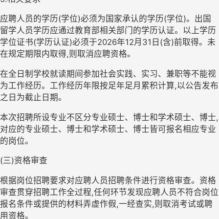
应聘人员的学历
(
学位
)
必须为国家承认的学历
(
学位
)
。出国
留学人员学历应通过教育部相关部门的学历认证。以上学历
学位证书
(
学历认证
)
必须于202
6
年
12
月31日
(
含
)
前取得。未
在规定期限内取得
,
则取消应聘资格。
在全日制学校就读期间参加社会实践、实习、兼职等不能视
为工作经历。工作经历年限按足年足月累
积
计算
,
以
公告发布
之日
为截止日期。
本次招聘所设专业不区分专业硕士、博士和学术硕士、博士,
对应的专业硕士、博士和学术硕士、博士皆可报名相应专业
的岗位。
(三)资格审查
根据岗位招聘
要求
对应聘人员
招聘条件
进行资格审查。资格
审查贯穿招聘工
作
全过程,任何环节发现应聘人员不符合岗位
报名条件或提供的材料弄虚作假
,
一经查实
,
则取消考试或聘
用资格。