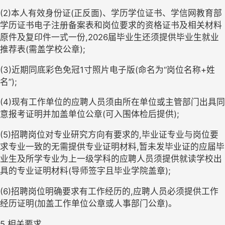
(
2)
本人有效身份证
(
正反面
)
、学历学位证书、学信网教育部
学历证书电子注册备案表和岗位要求的资格证书及相关材料
原件及复印件一式一份
,
2026
届毕业生还须提供毕业生就业
推荐表
(
需盖学校公章
);
(
3)
近期同底彩色免冠1寸照片电子版
(
命名
为
“岗位名称+姓
名”
);
(
4)
现有工作单位的应聘人员须由所在单位或主管部门出具同
意报考证明并加盖单位公章
(
可入围体检后提供
);
(
5
)招聘岗位对专业研究方向有要求的,毕业证专业与岗位要
求专业一致的无需提供专业证明材料,暂未发毕业证的应届毕
业生及所学专业为上一级学科的应聘人员须提供就读学校出
具的专业证明材料(导师签字且毕业学院盖章);
(
6)
招聘岗位明确要求有工作经历的
,
应聘人员必须提供工作
经历证明
(
加盖工作单位公章
或人事部门公章
)
。
5.相关要求