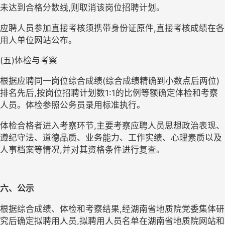
未达到合格分数线
,
则取消该岗位招聘计划。
应聘人员参加直接考核须携带身份证原件
,
直接考核成绩在
各
用人单位
网站公布。
(五)体检与考察
根据应聘同一岗位综合成绩(综合成绩精确到小数点后两位)
排名先后
,
按岗位招聘计划数
1:1
的比例等额确定体检和考察
人员。体检参照公务员录用标准执行。
体检合格者进入考察环节,
主要
考察
应聘人员思想政治表现、
遵纪守法、道德品质、业务能力、工作实绩、心理素质以及
人事档案等情况,并对
其
资格条件进行复查。
六
、公示
根据
综合
成绩、体检和考察结果,经湖南省地质院党委集体研
究后确定拟聘用人员,拟聘用人员名单在湖南
省地质院网站和