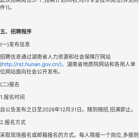
此次招聘岗位
5
7
个
;
招聘计划
6
6
名
,
均
为专业技术岗位
(
详见附
件1
)
。
五
、招聘程序
(一)发布信息
招聘信息通过湖南省人力资源和社会保障厅网站
(
http://rst.hunan.gov.cn/)
、湖南省地质院网站
和各用人单
位网站
面向社会公开发布。
(二)报名
1.报名时间
自公告发布之日
至202
6
年
12
月
3
1
日。随到随招
,
招满即止。
2.报名方式
采取现场报名
或
邮箱报名的方式。每人限报一个岗位
,
多报则