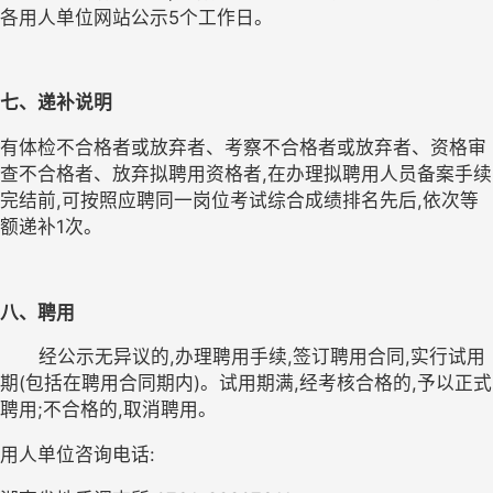
各用人单位网站公示
5
个工作日。
七、
递补说明
有体检不合格者或放弃者、考察不合格者或放弃者、资格审
查不合格者、放弃拟聘用资格者,在办理拟聘用人员备案手续
完结前,可按照应聘同一岗位考试综合成绩排名先后,依次等
额递补
1
次
。
八、聘用
       经公示无异议的
,
办理聘用手续
,
签订聘用合同
,
实行试用
期
(
包括在聘用合同期内
)
。试用期满
,
经考核合格的
,
予以正式
聘用
;
不合格的
,
取消聘用。
用人单位咨询电话
: