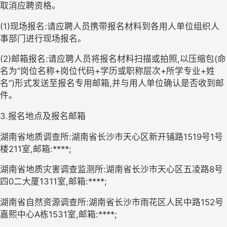
取消应聘资格。
(
1
)
现场报名:请应聘人员携带报名材料到各
用人
单位组织人
事部门
进行
现场报名。
(
2
)
邮箱报名
:
请应聘人员将报名材料扫描或拍照
,
以压缩包
(
命
名
为“岗位名称+岗位代码+学历或职称层次+所学专业+姓
名”
)
形式发送至报名专用邮箱
,
并与用人单位确认是否收到邮
件。
3.
报名地点
及报名邮箱
湖南省地质调查所:
湖南省长沙市天心区新开铺路1519号1号
楼211室
,邮箱:****
;
湖南省地质灾害调查监测所:
湖南省长沙市天心区五凌
路
8号
四
0二
大厦1311室
,邮箱:****
;
湖南省自然资源调查所
:湖南省
长沙
市
雨花区人民中路152号
嘉熙中心A栋15
31
室,邮箱:****;