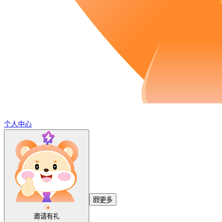
个人中心
更多
邀请有礼