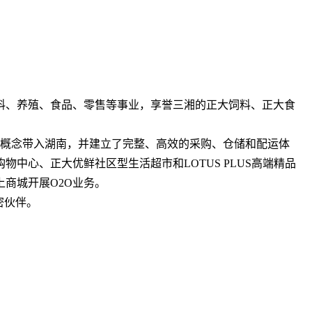
饲料、养殖、食品、零售等事业，享誉三湘的正大饲料、正大食
零售概念带入湖南，并建立了完整、高效的采购、仓储和配运体
心、正大优鲜社区型生活超市和LOTUS PLUS高端精品
上商城开展O2O业务。
密伙伴。