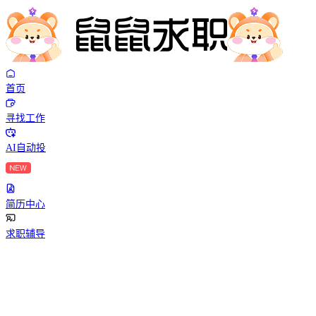
首页
寻找工作
AI自动投
简历中心
求职辅导