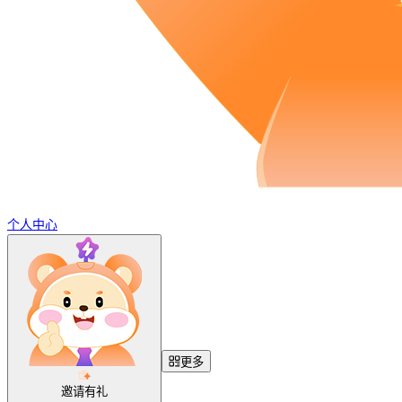
个人中心
更多
邀请有礼