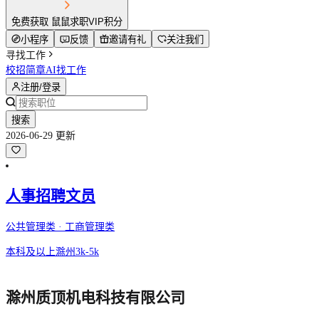
免费获取 鼠鼠求职VIP积分
小程序
反馈
邀请有礼
关注我们
寻找工作
校招简章
AI找工作
注册/登录
搜索
2026-06-29 更新
人事招聘文员
公共管理类 · 工商管理类
本科及以上
滁州
3k-5k
滁州质顶机电科技有限公司