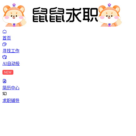
首页
寻找工作
AI自动投
简历中心
求职辅导