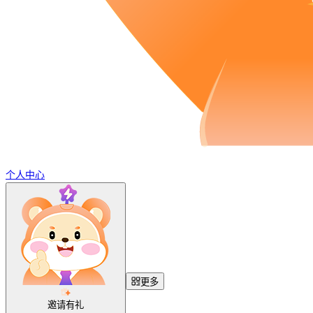
个人中心
更多
邀请有礼