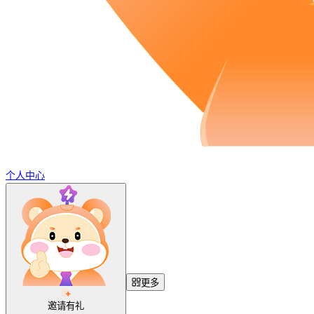
个人中心
更多
邀请有礼