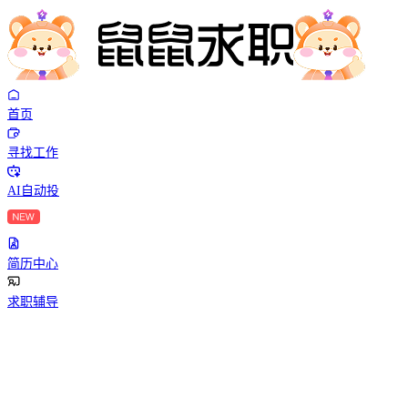
首页
寻找工作
AI自动投
简历中心
求职辅导