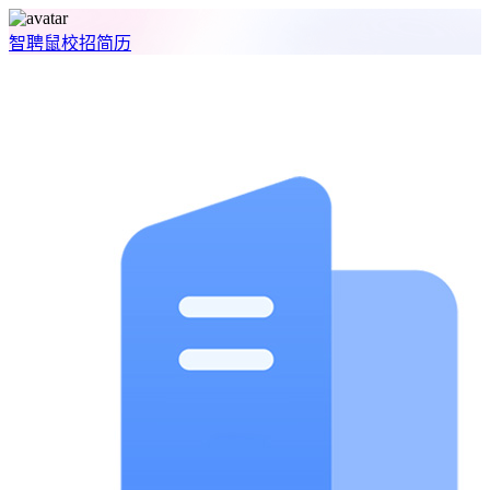
智聘鼠
校招
简历