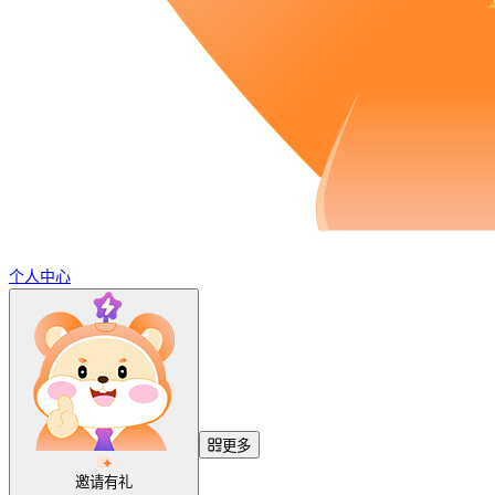
个人中心
更多
邀请有礼