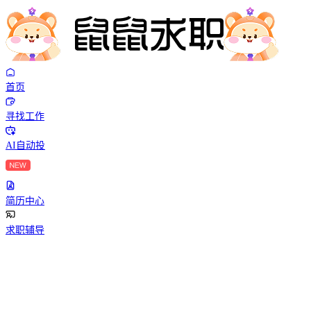
首页
寻找工作
AI自动投
简历中心
求职辅导