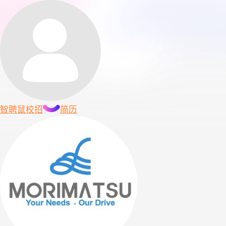
智聘鼠
校招
简历