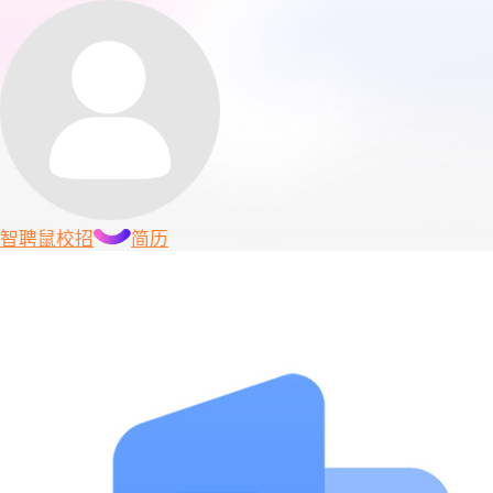
智聘鼠
校招
简历