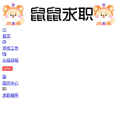
首页
寻找工作
AI自动投
简历中心
求职辅导