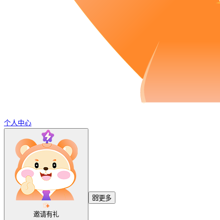
个人中心
更多
邀请有礼