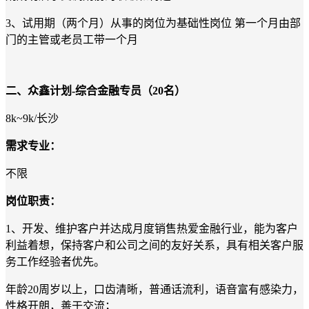
3、试用期（两个月）从事的岗位为基础性岗位 第一个月由部
门的主管或老员工带一个月
二、
众鑫
计划
-
综合金融专员（
20
名
）
8k~9k/
长沙
需求专业：
不限
岗位职责：
1
、开发、维护客户并达成月度销售
热爱金融行业，能为客户
利益着想，保持客户和公司之间的友好关系，具有相关客户服
务工作经验者优先。
年龄
20周岁以上，口齿清晰，普通话流利，语音富有感染力，
性格开朗，善于交流；