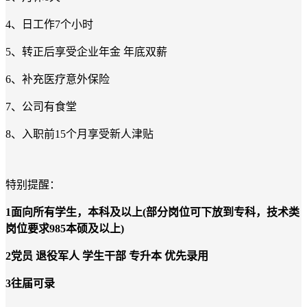
4
、日工作
7
个小时
5
、转正后享受企业年金 年底双薪
6
、补充医疗意外保险
7
、公司有食堂
8
、入职前
15
个月享受新人津贴
特别提醒：
1
面向所有学生，
本
科及以上
(部分岗位
可下放到专科，技术类
岗位要求
985本硕
及以上
)
2党员 退役军人 学生干部 专升本 优先录用
3
往届可录