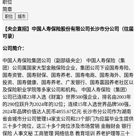
职位
简章
职位
城市
【央企直招】中国人寿保险股份有限公司长沙市分公司（往届
可录）
公司简介：
中国人寿保险集团公司
（副部级央企）
中国人寿保险（集
团）公司属国家大型金融保险企业，集团公司下设国寿寿险、
国寿资管、国寿财保、国寿养老、国寿电商、国寿海外、国寿
投资、国寿健康、国寿养老、广发银行、国寿嘉园养老社区以
及保险职业学院等多家公司和机构。 中国人寿保险（集团）
公司已连续
23
年入选《财富》世界
500
强企业，排名由
2003
年
的
290
位跃升为
2024
年的
32
位；连续
15
年入选世界品牌
500
强，
2024
年品牌价值达人民币
4855.67
亿元
长沙市分公司作为湖南
省会城市分公司管理
14
家支公司和
23
个部门为应届毕业生提供
三十多个岗位，这三十多个岗位涉及市场营销
金融财会
银行
保险
人事文秘
工商管理
网络信息
教育培训
养老护理等三十