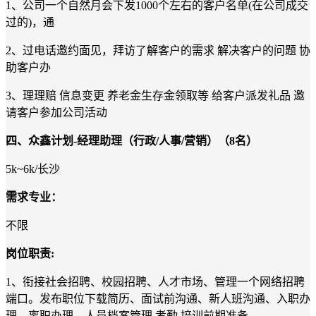
1
、
公司一个自然月会下发
1000
个左右的客户名单
(
在公司成交
过的
)
，通
2
、
过电话邀约面见，拜访了解客户的需求
解决客户的问题
协
助客户办
3
、
理理赔
信息变更
养老金生存金领取等
给客户派发礼品
邀
请客户参加公司活动
四、
众鑫
计划
-
经理助理（行政
/
人事
/
营销）（
8
名
）
5k~6k/
长沙
需求专业：
不限
岗位职责
:
1、衔接社会招聘、校园招聘、人才市场、管理一个网络招聘
端口。发布职位下载简历、面试前沟通、新人班沟通、入职办
理、离职办理、人员档案管理 考勤 培训前期准备