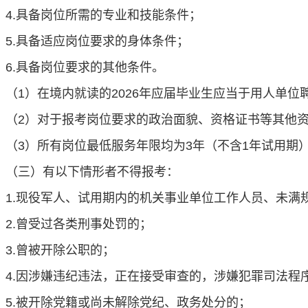
4
.
具备岗位所需的专业和技能条件；
5
.
具备适应岗位要求的身体条件；
6.
具备岗位要求的其他条件。
（
1）在境内就读的202
6
年应届毕业生应当于用人单位
（
2）对于报考岗位要求的政治面貌、资格证书等其他
（
3
）
所有岗位最低服务年限均为
3
年（不含
1
年试用期
（三）有以下情形者不得报考：
1
.
现役军人、
试用期内的机关事业单位工作人员、未满
2.
曾受过各类刑事处罚的；
3
.曾被开除公职的；
4
.因涉嫌违纪违法，正在接受审查的
，涉嫌犯罪司法程
5
.
被开除党籍或
尚未解除党纪、
政务
处分的；