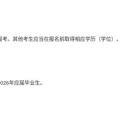
报考。其他
考生
应当在报名前取得相应学历（学位）。
202
6
年应届毕业生
。