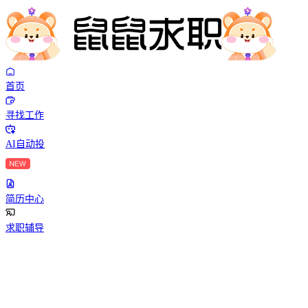
首页
寻找工作
AI自动投
简历中心
求职辅导