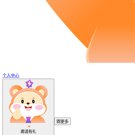
个人中心
更多
邀请有礼