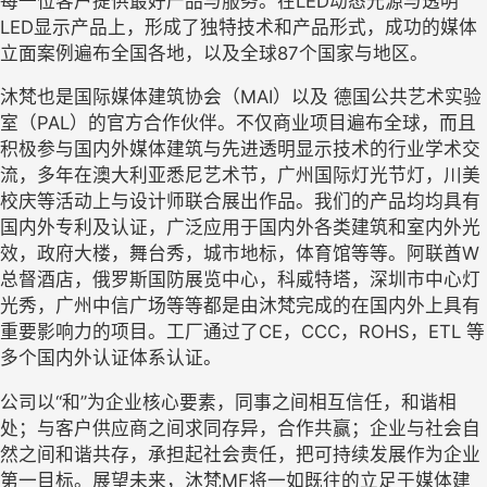
每一位客户提供最好产品与服务。在LED动态光源与透明
LED显示产品上，形成了独特技术和产品形式，成功的媒体
立面案例遍布全国各地，以及全球87个国家与地区。
沐梵也是国际媒体建筑协会（MAI）以及 德国公共艺术实验
室（PAL）的官方合作伙伴。不仅商业项目遍布全球，而且
积极参与国内外媒体建筑与先进透明显示技术的行业学术交
流，多年在澳大利亚悉尼艺术节，广州国际灯光节灯，川美
校庆等活动上与设计师联合展出作品。我们的产品均均具有
国内外专利及认证，广泛应用于国内外各类建筑和室内外光
效，政府大楼，舞台秀，城市地标，体育馆等等。阿联酋W
总督酒店，俄罗斯国防展览中心，科威特塔，深圳市中心灯
光秀，广州中信广场等等都是由沐梵完成的在国内外上具有
重要影响力的项目。工厂通过了CE，CCC，ROHS，ETL 等
多个国内外认证体系认证。
公司以“和”为企业核心要素，同事之间相互信任，和谐相
处；与客户供应商之间求同存异，合作共赢；企业与社会自
然之间和谐共存，承担起社会责任，把可持续发展作为企业
第一目标。展望未来，沐梵MF将一如既往的立足于媒体建