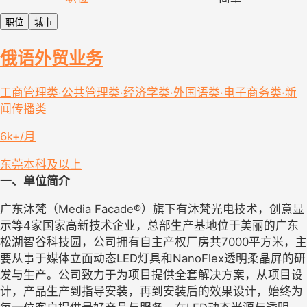
职位
城市
俄语外贸业务
工商管理类·公共管理类·经济学类·外国语类·电子商务类·新
闻传播类
6k+/月
东莞
本科及以上
一、单位简介
广东沐梵（Media Facade®）旗下有沐梵光电技术，创意显
示等4家国家高新技术企业，总部生产基地位于美丽的广东
松湖智谷科技园，公司拥有自主产权厂房共7000平方米，主
要从事于媒体立面动态LED灯具和NanoFlex透明柔晶屏的研
发与生产。公司致力于为项目提供全套解决方案，从项目设
计，产品生产到指导安装，再到安装后的效果设计，始终为