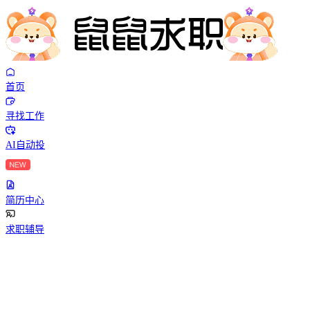
首页
寻找工作
AI自动投
简历中心
求职辅导