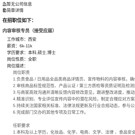
暂无公司信息
简章详情
在招职位如下：
内容审核专员（接受应届）
工作城市：西安
薪资：6k-11k
学历要求：本科,硕士,博士
岗位性质：全职
岗位描述：
岗位职责
1.负责食品 / 日用品全品类商品详情页、宣传物料的内容审核
2.审核商品标签规范性、产品认证 / 第三方质检等资质证明及
3.与商家高效沟通并清晰反馈内容修改意见，跟进整改进度，推
4.精准识别、专业评估宣传内容中的潜在风险，制定合理应对方
5.持续关注国家相关标准、法律法规更新及行业合规动态，参与
6.完成部门交办的其他专项及日常工作。
任职要求
1.本科及以上学历，化妆品、化学、电商、文学、法律 、食品安