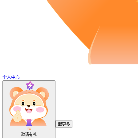
个人中心
更多
邀请有礼