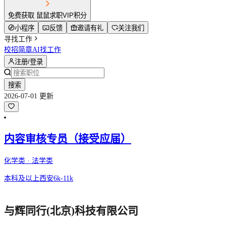
免费获取 鼠鼠求职VIP积分
小程序
反馈
邀请有礼
关注我们
寻找工作
校招简章
AI找工作
注册/登录
搜索
2026-07-01 更新
内容审核专员（接受应届）
化学类 · 法学类
本科及以上
西安
6k-11k
与辉同行(北京)科技有限公司