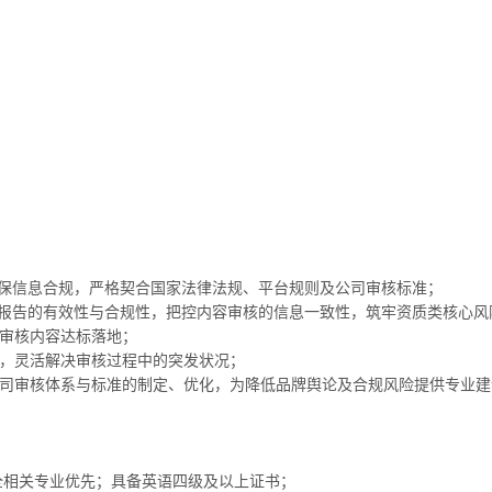
，确保信息合规，严格契合国家法律法规、平台规则及公司审核标准；
检测报告的有效性与合规性，把控内容审核的信息一致性，筑牢资质类核心风
动审核内容达标落地；
案，灵活解决审核过程中的突发状况；
公司审核体系与标准的制定、优化，为降低品牌舆论及合规风险提供专业建
全相关专业优先；具备英语四级及以上证书；