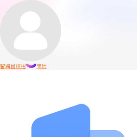
智聘鼠
校招
简历