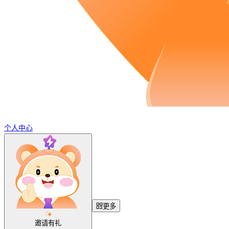
个人中心
更多
邀请有礼