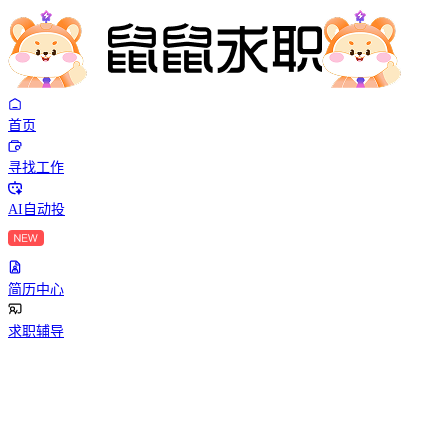
首页
寻找工作
AI自动投
简历中心
求职辅导