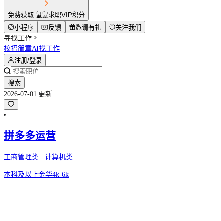
免费获取 鼠鼠求职VIP积分
小程序
反馈
邀请有礼
关注我们
寻找工作
校招简章
AI找工作
注册/登录
搜索
2026-07-01 更新
拼多多运营
工商管理类 · 计算机类
本科及以上
金华
4k-6k