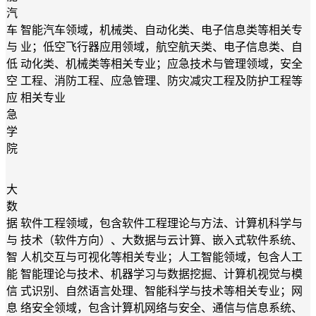
汽
车
智能汽车领域，机械类、自动化类、电子信息类等相关专
与
业；低空飞行器应用领域，航空航天类、电子信息类、自
低
动化类、机械类等相关专业；应急技术与管理领域，安全
空
工程、消防工程、应急管理、防灾减灾工程及防护工程等
应
相关专业
急
学
院
大
数
据
软件工程领域
，
包含
软件工程理论与方法
、
计算机科学与
与
技术（软件方向）
、
大数据与云计算
、
嵌入式软件系统
、
智
人机交互与可视化
等相关专业
；人工智能领域
，
包含
人工
能
智能理论与技术
、
机器学习与数据挖掘
、
计算机视觉与模
信
式识别
、
自然语言处理
、
智能科学与技术
等相关专业
；
网
息
络安全领域
，
包含
计算机网络与安全
、
通信与信息系统
、