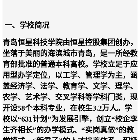
一、
学校简况
青岛恒星科技学院
由
恒星控股集团创办
，
坐落于美丽的海滨城市青岛，是一所经
教
育部批准
的
普通本科高校
。
学校立足于应
用型办学定位，以工学、管理学为主，涵
盖经济学、法学、教育学、文学、理学、
农学、艺术学、交叉学科等学科门类，
现
开设
58
个本科专业，在校生
3.2
万人。
学
校以
“631计划”为发展引擎，创立“校企孪
生齐相长”的办学模式、“实岗真做”的教