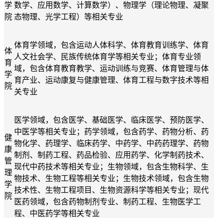
学
数学、应用数学、计算数学）、物理学（理论物理、凝聚
院
态物理、光学工程）
等相关专业
体育学领域，包含运动人体科学、体育教育训练学、体育
体
人文社会学、民族传统体育学
等相关专业
；体育专业领
育
域，包含体育教育教学、运动训练与竞赛、体育管理与体
学
育产业、运动康复与健康管理、体育工程与数字技术
等相
院
关专业
医学领域
，
包含
医学、基础医学、临床医学、预防医学、
中医学
等相关专业
；
药学领域
，
包含
药学、药物分析、药
健
物化学、药理学、临床药学、中药学、中药药理学、药物
康
制剂、制药工程、药品检验、应用药学、化学制药技术、
管
现代中药技术
等相关专业
；
生物领域
，
包含
生物科学、生
理
物技术、生物工程
等相关专业
；
生物技术领域
，
包含
生物
学
技术性、生物工程项目、生物资源科学
等相关专业
；
现代
院
医药领域
，
包含
药物制剂专业、制药工程、生物医学工
程、中医药学
等相关专业