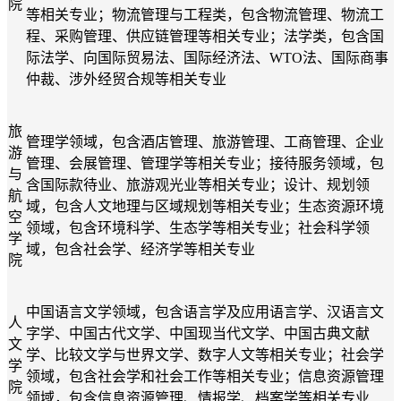
院
等相关专业
；
物流管理与工程类
，
包
含物流管理、物流工
程、采购管理、供应链管理等相关
专
业
；法学类，包含国
际法学、向国际贸易法、国际经济法、
WTO法、国际商事
仲裁、涉外经贸合规等相关专业
旅
管理学领域
，
包含
酒店管理
、
旅游管理
、
工商管理
、
企业
游
管理
、
会展管理
、
管理学
等相关专业
；接待服务领域
，
包
与
含
国际款待业
、
旅游观光业
等相关专业
；设计、规划领
航
域
，
包含
人文地理与区域规划
等相关专业
；生态资源环境
空
领域
，
包含
环境科学
、
生态学
等相关专业
；社会科学领
学
域
，
包含
社会学、经济学
等相关专业
院
中国语言文学领域，包
含
语言学及应用语言学、汉语言文
人
字学、中国古代文学、中国现当代文学、中国古典文献
文
学、比较文学与世界文学
、
数字人文
等相关专业
；社会学
学
领域，
包含
社会学和社会工作
等相关专业
；信息资源管理
院
领域，包
含
信息资源管理、情报学、档案学
等相关专业