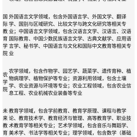
国
外国语言文学领域，包
含
外国语言学、外国文学、翻译
际
学、国别与区域研究、比较文学与跨文化研究
等相关专
教
业
；
中国语言文学领域，包
含
汉语言文学、汉语言、汉语
育
国际教育、中国少数民族语言文学、古典文献学、应用语
学
言学、秘书学、中国语言与文化和国际中文教育
等相关专
院
业
农学领域，包含作物学、园艺学、蔬菜学、遗传育种、植
农
物病理学、植物保护等专业；资源利用领域，包含土壤
学
学、农业资源与环境等专业；农业工程领域，包含农业信
院
息工程、农业机械农业装备等专业
未
教育学领域
，
包含
学前教育、教育学原理、课程与教学
来
论、教育技术学、教育经济与管理、高等教育学、职业技
教
术教育学
等相关专业
；艺术学领域
，
包含
音乐与舞蹈学、
育
美术学、书法学
等相关专业
；理学领域
，
包含
数学（基础