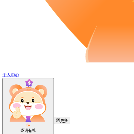
个人中心
更多
邀请有礼