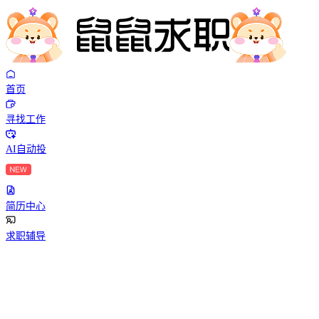
首页
寻找工作
AI自动投
简历中心
求职辅导