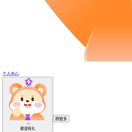
个人中心
更多
邀请有礼