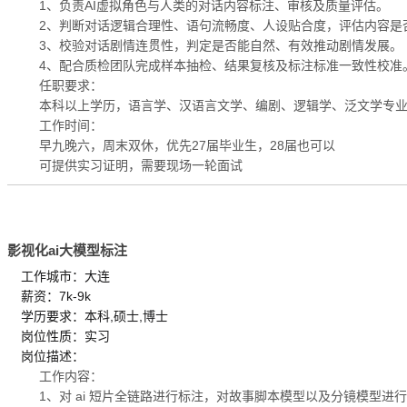
1、负责AI虚拟角色与人类的对话内容标注、审核及质量评估。
2、判断对话逻辑合理性、语句流畅度、人设贴合度，评估内容是
3、校验对话剧情连贯性，判定是否能自然、有效推动剧情发展。
4、配合质检团队完成样本抽检、结果复核及标注标准一致性校准
任职要求：
本科以上学历，语言学、汉语言文学、编剧、逻辑学、泛文学专业
工作时间：
早九晚六，周末双休，优先27届毕业生，28届也可以
可提供实习证明，需要现场一轮面试
影视化ai大模型标注
工作城市：大连
薪资：7k-9k
学历要求：本科,硕士,博士
岗位性质：实习
岗位描述：
工作内容：
1、对 ai 短片全链路进行标注，对故事脚本模型以及分镜模型