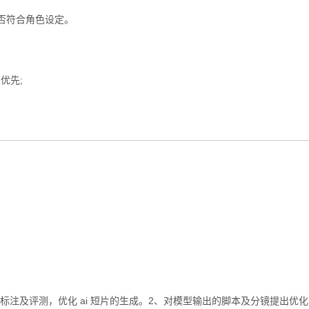
否符合角色设定。
。
优先;
进行标注及评测，优化 ai 短片的生成。2、对模型输出的脚本及分镜提出