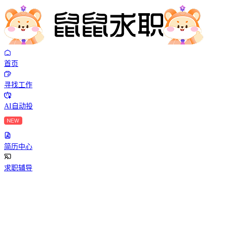
首页
寻找工作
AI自动投
简历中心
求职辅导