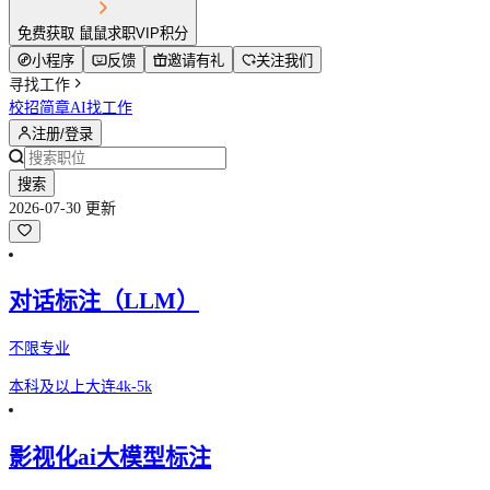
免费获取 鼠鼠求职VIP积分
小程序
反馈
邀请有礼
关注我们
寻找工作
校招简章
AI找工作
注册/登录
搜索
2026-07-30 更新
对话标注（LLM）
不限专业
本科及以上
大连
4k-5k
影视化ai大模型标注