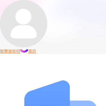
智聘鼠
校招
简历