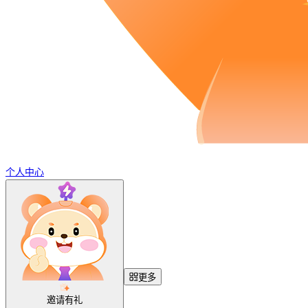
个人中心
更多
邀请有礼