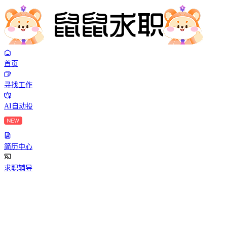
首页
寻找工作
AI自动投
简历中心
求职辅导