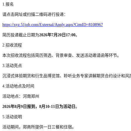
1.报名
请点击网址或扫描二维码进行投递：
https://xyz.51job.com/External/Apply.aspx?CtmID=8108967
简历投递截止日期为
2026
年
7
月
20
日
17:00
。
2.招收流程
本次招收流程包括简历筛选、背景审查、发送活动邀请函等环节。
3.活动亮点
沉浸式体验期货和衍生品博览馆、聆听业务专家讲解期货合约设计和风
4.活动地点及时间
活动地点：河南郑州
2026
年
8
月
9
日报到，
8
月
10-11
日为活动日
。
5.活动说明
活动期间，郑商所提供一日三餐和住宿。