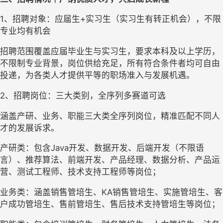
1、
招聘对象
：
应届生+实习生
（实习生有转正机会）
，不限
专业均有机会
招聘范围覆盖应届毕业生与实习生，要求本科及以上学历，
不限制专业背景，岗位供给充足，所有符合条件者均可自由
投递，为各类人才提供平等的职场准入与发展机遇。
2、
招聘岗位
：
三大
类别
，全序列多赛道可选
涵盖产研、业务、职能三大类全序列岗位，精准匹配不同人
才的发展诉求。
产研类
：
包含Java开发、
数据开发、后端开发（不限语
言）、推荐算法、前端开发、
产品经理、数据分析
、产品运
营、测试工程师、技术支持工程师
等岗位；
业务类
：
涵盖销售管培生、
KA销售管培生、
实施管培生
、客
户成功管培生、售前管培生、售后技术支持管培生等岗位
；