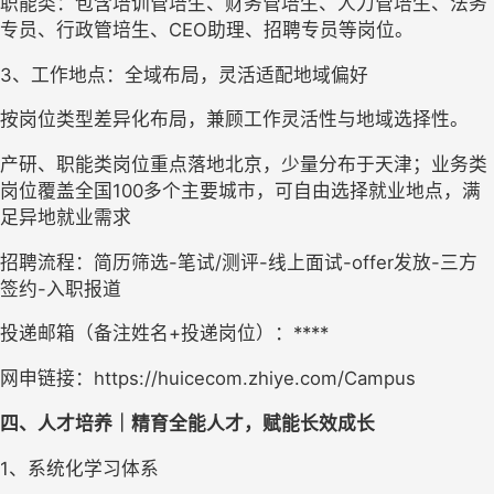
职能类
：
包含
培训管培生、财务管培生、人力管培生、法务
专员、行政管培生、CEO助理、招聘专员等
岗位。
3、
工作地点
：
全域布局，灵活适配地域偏好
按岗位类型差异化布局，兼顾工作灵活性与地域选择性。
产研、职能类岗位重点落地北京，少量分布于天津；业务类
岗位覆盖全国100多个主要城市，可自由选择就业地点，满
足异地就业需求
招聘流程：简历筛选-笔试/测评-线上面试-offer发放-三方
签约-入职报道
投递邮箱（备注姓名+投递岗位）：****
网申链接：
https://huicecom.zhiye.com/Campus
四
、人才培养｜精育全能人才，赋能长效成长
1、
系统化学习体系