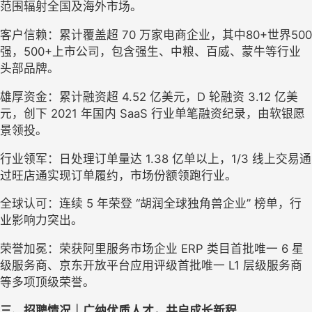
范围辐射全国及海外市场。
客户信赖：累计
覆盖
超 70 万家电商企业，
其中
80+世界500
强，500+上市公司
，
包含强生、中粮、百威、蒙牛等行业
头部品牌。
雄厚资金：累计融资超 4.52 亿美元，D 轮融资 3.12 亿美
元，创下 2021 年国内 SaaS 行业单笔融资纪录，由软银愿
景领投。
行业领军：日处理订单量达 1.38 亿单以上，1/3 线上交易通
过旺店通实现订单履约，市场份额领跑行业。
全球认可：连续 5 年荣登 “胡润全球独角兽企业” 榜单，行
业影响力突出。
荣誉加冕：荣获阿里服务市场企业 ERP 类目首批唯一 6 星
级服务商、京东开放平台应用评级首批唯一 L1 层级服务商
等多项顶级荣誉。
三、招聘情况｜广纳优质人才，共启成长新程