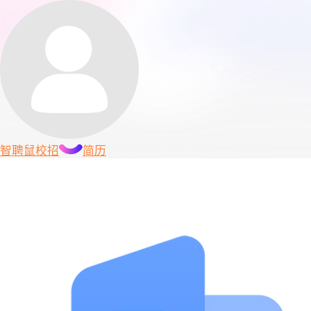
智聘鼠
校招
简历