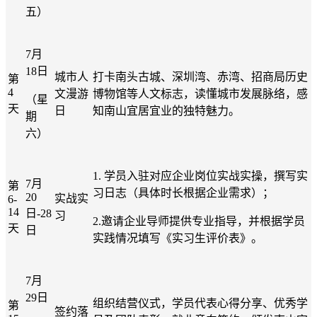
五）
7月
18日
城市人
打卡南头古城、深圳湾、赤湾、招商局历史
第
4
文漫游
博物馆等人文标志，读懂城市发展脉络，感
（星
天
日
知南山宜居宜业的独特魅力。
期
六）
1.
学员入驻对应企业岗位实战实操，撰写实
7月
第
习日志（具体时长根据企业需求）；
20
实战实
6-
14
日-28
习
2.邀请企业导师提供专业指导，并根据学员
天
日
实践情况
填写《实习生评价表》
。
7月
29日
组织结营仪式，学员代表心得分享、优秀学
第
签约落