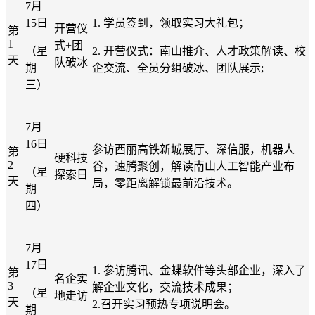
7月
15日
1.
学员签到，领取实习大礼包；
开营仪
第
1
式
+团
（星
2.
开营仪式：南山推介、人才政策解读、校
天
队破冰
期
企交流、全员分组破冰、团队展示
;
三）
7月
16日
参访西丽高铁新城展厅、深信服，机器人
第
硬科技
2
谷，速腾聚创，解读南山人工智能产业布
（星
探索
日
天
局，零距离解锁最前沿技术。
期
四）
7月
17日
1.
参访
腾讯、金蝶软件
等头部企业
，
深入了
第
名企实
3
解
企业文化
，交流
技术成果
；
（星
地走访
天
2.召开实习预热专项说明会。
期