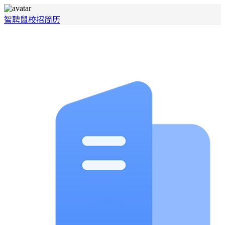
智聘鼠
校招
简历