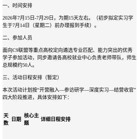
一、
时间安排
2026年7月15日-7月29日，为期15天左右。（初步拟定实习学
生于7月14日（星期二）前办理报到手续）。
二、
参加人员
面向
C9联盟等重点高校定向遴选专业匹配、能力突出的优秀
学子参加活动，同步邀请各高校就业中心负责老师带队，师生
总规模约50人。
三、
活动日程安排（暂定）
本次活动
计划
按
“开营融入—参访研学—深度实习—结营收官”
四大阶段推进，具体安排如下：
天
核心主
日期
详细日程安排
数
题