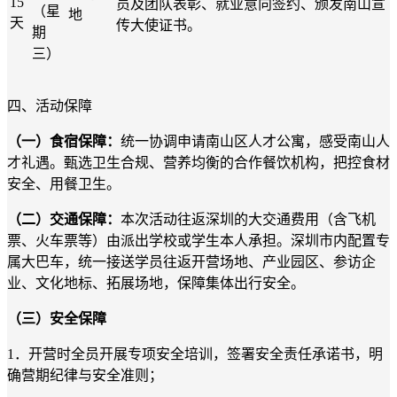
15
员及团队表彰、就业意向签约、颁发南山宣
（星
地
天
传大使证书。
期
三）
四、活动保障
（一）食宿保障：
统一协调申请南山区人才公寓，感受南山人
才礼遇。甄选卫生合规、营养均衡的合作餐饮机构，把控食材
安全、用餐卫生。
（二）交通保障：
本次活动往返深圳的大交通费用（含飞机
票、火车票等）由派出学校或学生本人承担。深圳市内配置专
属大巴车，统一接送学员往返开营场地、产业园区、参访企
业、文化地标、拓展场地，保障集体出行安全。
（三）安全保障
1．
开营时全员开展专项安全培训，签署安全责任承诺书，明
确营期纪律与安全准则；