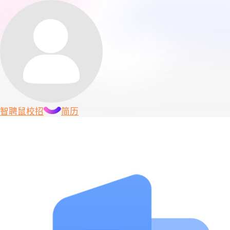
智聘鼠
校招
简历