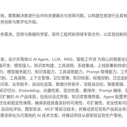
发与落地，聚焦解决旅游行业中的关键痛点与效率问题。以构建在旅游行业具
业务创新与数字化升级。
业务需求。您将与数据科学家、软件工程师和领域专家合作，以实现创新
设计并落地以 AI Agent、LLM、RAG、智能工作流 为核心的智能
后端开发、模型接入、知识库构建、工具调用、系统集成、上线部署和持续
平台能力、模型服务能力、知识库能力、工具调用能力、Prompt 管理能
、意图识别、工具调用、上下文管理、记忆管理、知识检索、权限控制、日志
能问答、业务助手、自动化运营、数据分析助手、流程自动化、智能客服
识切分、Embedding、向量检索、混合检索、重排序、Prompt 编
可扩展的 AI 产品体验，包括对话式界面、知识库管理界面、Agent 配
化、成本优化和稳定性保障，确保系统具备良好的可用性、可扩展性、安全性和
理优化、自动化评估、模型安全、MCP 等前沿技术，并推动其在现有产品和业
求转化为可落地的 AI 技术方案，并推动项目从原型验证到生产落地。