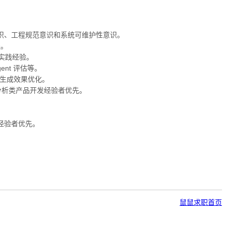
代码质量意识、工程规范意识和系统可维护性意识。
程。
全 等实践经验。
ent 评估等。
和生成效果优化。
或数据分析类产品开发经验者优先。
。
框架实践经验者优先。
鼠鼠求职首页