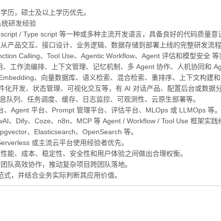
上学历，硕士及以上学历优先。
系统研发经验
 script / Type script 等一种或多种主流开发语言，具备良好的
成从产品交互、接口设计、业务逻辑、数据存储到部署上线的完整研发流
on Calling、Tool Use、Agentic Workflow、Agent 评估和模型安
用、工作流编排、上下文管理、记忆机制、多 Agent 协作、人机协同和 Ag
Embedding、向量数据库、语义检索、混合检索、重排序、上下文构建
script、组件化开发、状态管理、可视化交互等，有 AI 对话产品、配置后台
消息队列、任务调度、缓存、日志监控、可观测性、云原生部署等。
nt 平台、Prompt 管理平台、评估平台、MLOps 或 LLMOps 等
rewAI、Dify、Coze、n8n、MCP 等 Agent / Workflow / Tool Use 
r、Elasticsearch、OpenSearch 等。
、Serverless 或主流云平台使用经验者优先。
在性能、成本、稳定性、安全性和用户体验之间做出合理权衡。
户团队高效协作，推动复杂项目跨团队落地。
新范式，并结合业务实际判断其应用价值。