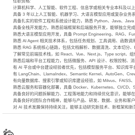
任职资格:
计算机科学、人工智能、软件工程、信息学或相关专业本科及以
具备 3 年以上人工智能、机器学习、大语言模型应用或复杂业务
具备扎实的软件工程和系统设计能力，熟悉 Python、Java、Java
具备全栈开发能力，熟悉前端框架和后端服务开发，能够独立完
熟悉大语言模型应用开发，具备 Prompt Engineering、RAG、Functi
熟悉 AI Agent 相关技术体系，包括任务规划、工具调用、函数调
熟悉 RAG 系统核心链路，包括文档解析、数据清洗、文本切分、
了解常见前端技术栈，如 React、Vue、Next.js、Type 
熟悉后端和平台工程能力，包括微服务、API 设计、权限控制、
有 AI 平台或中台建设经验者优先，包括模型服务平台、知识库平台、Age
有 LangChain、LlamaIndex、Semantic Kernel、AutoGen、C
有向量数据库、搜索引擎或知识库建设经验，如 Milvus、FAISS、pgvecto
熟悉云服务和容器化部署，具备 Docker、Kubernetes、CI/CD
具备良好的问题拆解能力、工程落地能力和持续优化意识，能够
具备良好的团队合作精神，能够与产品、研发、数据、业务和客
对 AI 技术发展保持持续关注，能够主动研究新技术、新框架和