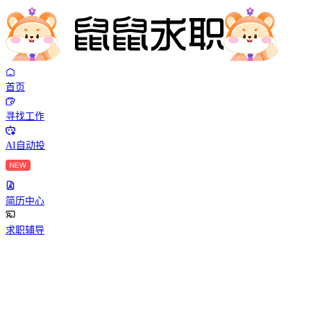
首页
寻找工作
AI自动投
简历中心
求职辅导