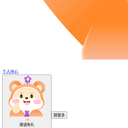
个人中心
更多
邀请有礼