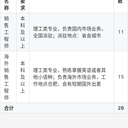
名
要
数
称
求
销
本
售
科
理工类专业，负责国内市场业务，
11
工
及
全国派驻；派驻地点：省会城市
程
以
师
上
海
外
本
销
科
理工类专业，熟练掌握英语或者其
15
售
及
他小语种；负责海外市场业务，工
工
以
作地点合肥，会有短期国外出差
程
上
师
26
合计