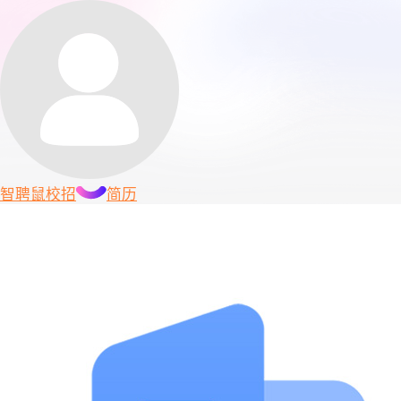
智聘鼠
校招
简历