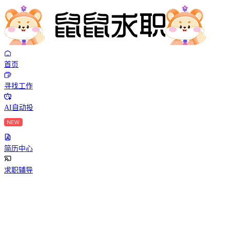
首页
寻找工作
AI自动投
简历中心
求职辅导