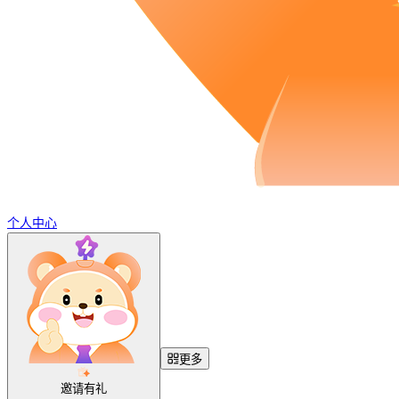
个人中心
更多
邀请有礼