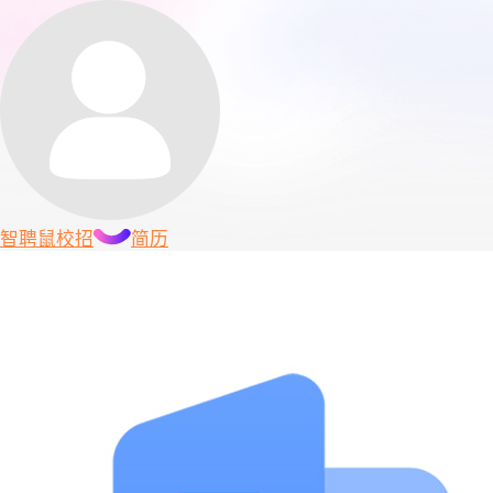
智聘鼠
校招
简历