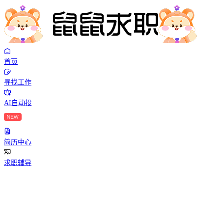
首页
寻找工作
AI自动投
简历中心
求职辅导