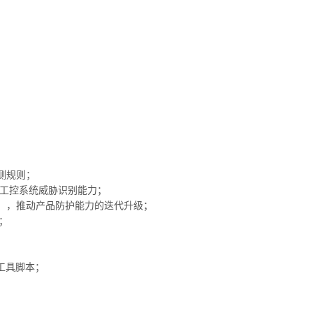
测规则；
升工控系统威胁识别能力；
），推动产品防护能力的迭代升级；
；
效工具脚本；