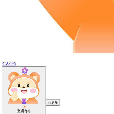
个人中心
更多
邀请有礼