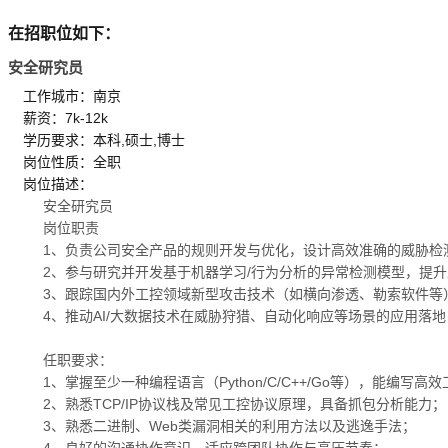
在招职位如下：
安全研究员
工作城市：南京
薪资：7k-12k
学历要求：本科,硕士,博士
岗位性质：全职
岗位描述：
安全研究员
岗位职责
1、负责公司安全产品的规则开发与优化，设计高效准确的威胁检
2、参与研究并开发基于机器学习/行为分析的异常检测模型，提
3、跟踪国内外工控领域新型攻击技术（如横向渗透、勒索软件等
4、推动AI/大数据技术在威胁狩猎、自动化响应等场景的应用落地
任职要求：
1、掌握至少一种编程语言（Python/C/C++/Go等），能编写高
2、熟悉TCP/IP协议栈及常见工控协议原理，具备抓包分析能力；
3、熟悉二进制、Web类漏洞相关的利用方法以及逃逸手法；
4、良好的沟通协作意识，适应跨团队协作与高压节奏；