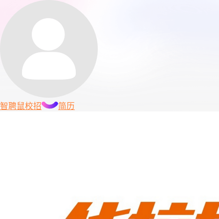
智聘鼠
校招
简历