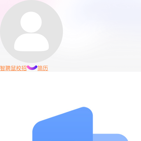
智聘鼠
校招
简历